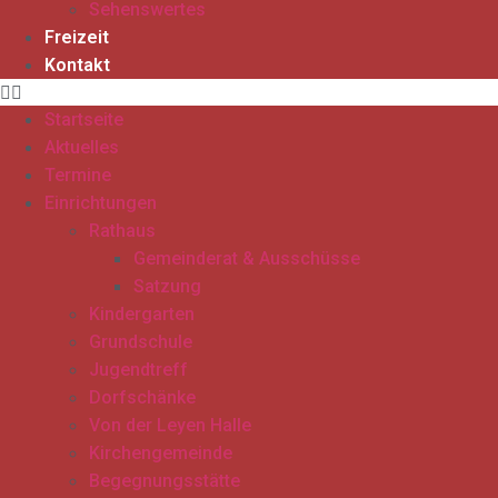
Sehenswertes
Freizeit
Kontakt
Startseite
Aktuelles
Termine
Einrichtungen
Rathaus
Gemeinderat & Ausschüsse
Satzung
Kindergarten
Grundschule
Jugendtreff
Dorfschänke
Von der Leyen Halle
Kirchengemeinde
Begegnungsstätte