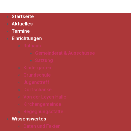
Startseite
Aktuelles
Termine
Einrichtungen
Rathaus
Gemeinderat & Ausschüsse
Satzung
Kindergarten
Grundschule
Jugendtreff
Dorfschänke
Von der Leyen Halle
Kirchengemeinde
Begegnungsstätte
Wissenswertes
Daten und Fakten