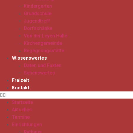
Kindergarten
Grundschule
Jugendtreff
Dorfschänke
Von der Leyen Halle
Kirchengemeinde
Begegnungsstätte
Wissenswertes
Daten und Fakten
Sehenswertes
Freizeit
Kontakt
Startseite
Aktuelles
Termine
Einrichtungen
Rathaus