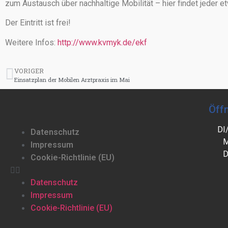
zum Austausch über nachhaltige Mobilität – hier findet jeder e
Der Eintritt ist frei!
Weitere Infos:
http://www.kvmyk.de/ekf
VORIGER
Einsatzplan der Mobilen Arztpraxis im Mai
Öff
DI
Datenschutz
M
Impressum
D
Cookie-Richtlinie (EU)
Datenschutz
Impressum
Cookie-Richtlinie (EU)