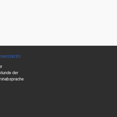
eisterin:
hr
stunde der
minabsprache.