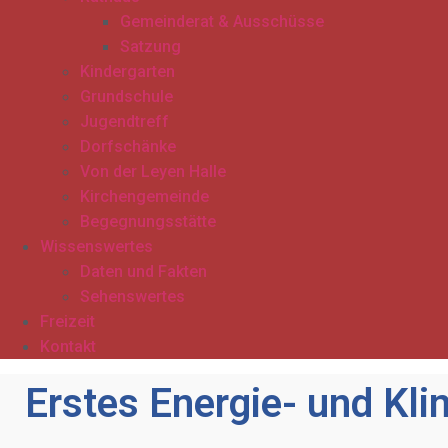
Gemeinderat & Ausschüsse
Satzung
Kindergarten
Grundschule
Jugendtreff
Dorfschänke
Von der Leyen Halle
Kirchengemeinde
Begegnungsstätte
Wissenswertes
Daten und Fakten
Sehenswertes
Freizeit
Kontakt
Erstes Energie- und Kl