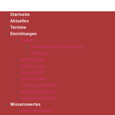
Startseite
Aktuelles
Termine
Einrichtungen
Rathaus
Gemeinderat & Ausschüsse
Satzung
Kindergarten
Grundschule
Jugendtreff
Dorfschänke
Von der Leyen Halle
Kirchengemeinde
Begegnungsstätte
Wissenswertes
Daten und Fakten