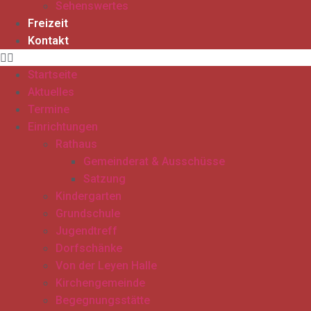
Sehenswertes
Freizeit
Kontakt
Startseite
Aktuelles
Termine
Einrichtungen
Rathaus
Gemeinderat & Ausschüsse
Satzung
Kindergarten
Grundschule
Jugendtreff
Dorfschänke
Von der Leyen Halle
Kirchengemeinde
Begegnungsstätte