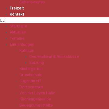
Sehenswertes
Freizeit
Kontakt
Startseite
Aktuelles
Termine
Einrichtungen
Rathaus
Gemeinderat & Ausschüsse
Satzung
Kindergarten
Grundschule
Jugendtreff
Dorfschänke
Von der Leyen Halle
Kirchengemeinde
Begegnungsstätte