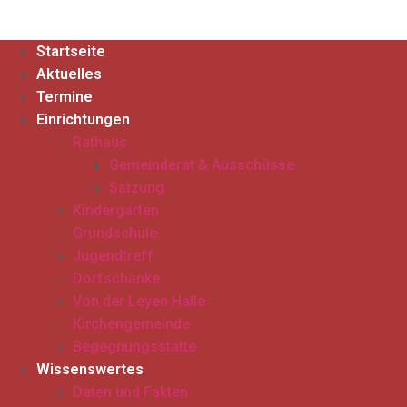
Startseite
Aktuelles
Termine
Einrichtungen
Rathaus
Gemeinderat & Ausschüsse
Satzung
Kindergarten
Grundschule
Jugendtreff
Dorfschänke
Von der Leyen Halle
Kirchengemeinde
Begegnungsstätte
Wissenswertes
Daten und Fakten