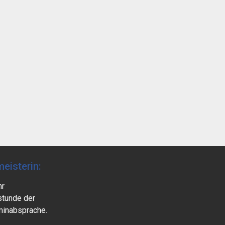
eisterin:
hr
stunde der
minabsprache.